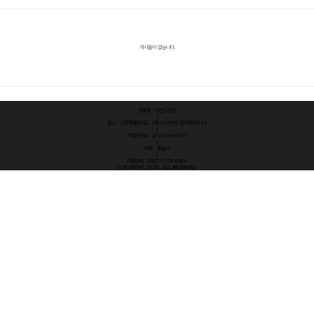
게시물이 없습니다.
상호명 : 사천고깃집
|
주소 : 강원특별자치도 강릉시 사천면 진리해변길 52
|
사업자번호 : 212-30-95937
|
대표 : 홍슬기
|
대표번호 : 0507-1376-0984
COPYRIGHT 2026 . ALL RESERVED