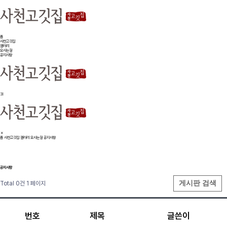
홈
사천고깃집
갤러리
오시는길
공지사항
홈
사천고깃집
갤러리
오시는길
공지사항
공지사항
게시판 검색
Total 0건
1 페이지
번호
제목
글쓴이